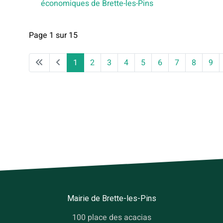
économiques de Brette-les-Pins
Page 1 sur 15
1
2
3
4
5
6
7
8
9
Mairie de Brette-les-Pins
100 place des acacias