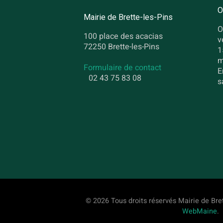
O
Mairie de Brette-les-Pins
O
100 place des acacias
v
72250 Brette-les-Pins
1
m
Formulaire de contact
E
02 43 75 83 08
s
© 2026 Tous droits réservés Mairie de Bret
WebMaine
.