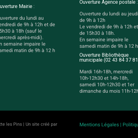
Ouverture Agence postale :
uverture Mairie :
Ouverture du lundi au jeud
uverture du lundi au
de 9h à 12h
endredi de 9h à 12h et de
Le vendredi de 9h à 12h et
5h30 à 18h (sauf le
de 15h30 à 18h.
ercredi après-midi).
En semaine impaire le
n semaine impaire le
samedi matin de 9h à 12 h
amedi matin de 9h à 12 h
Ouverture Bibliothèque
municipale (02 43 84 37 81
Mardi 16h-18h, mercredi
10h-12h30 et 14h-18h,
samedi 10h-12h30 et 1er
dimanche du mois 11h-12
te les Pins | Un site créé par
Mentions Légales |
Politiq