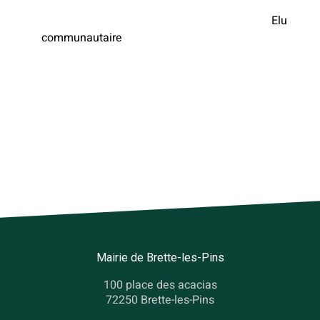
Elu
communautaire
Mairie de Brette-les-Pins
100 place des acacias
72250 Brette-les-Pins