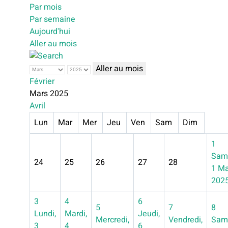
Par mois
Par semaine
Aujourd'hui
Aller au mois
Aller au mois
Février
Mars 2025
Avril
Lun
Mar
Mer
Jeu
Ven
Sam
Dim
1
Sam
24
25
26
27
28
1 Ma
202
3
4
6
5
7
8
Lundi,
Mardi,
Jeudi,
Mercredi,
Vendredi,
Sam
3
4
6