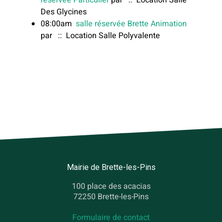
réservée Particulier
par
:: Location Salle
Des Glycines
08:00am
salle réservée Brette Animation
par
:: Location Salle Polyvalente
Mairie de Brette-les-Pins
100 place des acacias
72250 Brette-les-Pins
Formulaire de contact