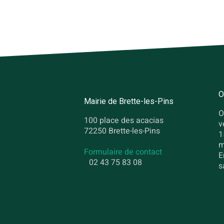
O
Mairie de Brette-les-Pins
O
100 place des acacias
v
72250 Brette-les-Pins
1
m
Formulaire de contact
E
02 43 75 83 08
s