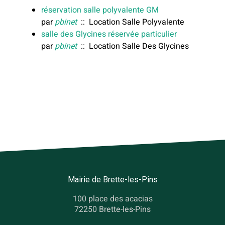
réservation salle polyvalente GM
par
pbinet
:: Location Salle Polyvalente
salle des Glycines réservée particulier
par
pbinet
:: Location Salle Des Glycines
Mairie de Brette-les-Pins
100 place des acacias
72250 Brette-les-Pins