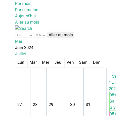
Par mois
Par semaine
Aujourd'hui
Aller au mois
Aller au mois
Mai
Juin 2024
Juillet
Lun
Mar
Mer
Jeu
Ven
Sam
Dim
1
S
1 J
202
08
Sal
27
28
29
30
31
Glyc
08