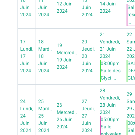
10
11
13
202
12 Juin
14 Juin
Juin
Juin
Juin
Sal
2024
2024
2024
2024
2024
rés
...
21
22
17
18
20
Vendredi,
Sam
19
Lundi,
Mardi,
Jeudi,
21 Juin
22 
Mercredi,
17
18
20
2024
202
19 Juin
Juin
Juin
Juin
08:00pm
SA
2024
2024
2024
2024
Salle des
DE
Glyci ...
GLY
28
29
Vendredi,
24
25
27
Sam
26
28 Juin
Lundi,
Mardi,
Jeudi,
29 
Mercredi,
2024
24
25
27
202
26 Juin
05:00pm
Juin
Juin
Juin
08
2024
Salle
2024
2024
2024
Sal
polyvalen