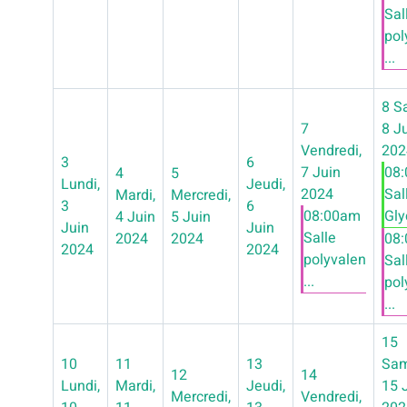
Sal
pol
...
8
S
7
8 J
Vendredi,
202
3
6
7 Juin
08
4
5
Lundi,
Jeudi,
2024
Sal
Mardi,
Mercredi,
3
6
08:00am
Glyc
4 Juin
5 Juin
Juin
Juin
Salle
2024
2024
08
2024
2024
polyvalen
Sal
...
pol
...
15
10
11
13
Sam
12
14
Lundi,
Mardi,
Jeudi,
15 
Mercredi,
Vendredi,