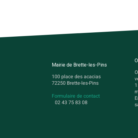
O
Mairie de Brette-les-Pins
O
100 place des acacias
v
72250 Brette-les-Pins
1
m
Formulaire de contact
E
02 43 75 83 08
s