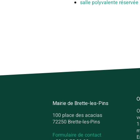
salle polyvalente réservée
O
Mairie de Brette-les-Pins
O
100 place des acacias
v
72250 Brette-les-Pins
1
m
Formulaire de contact
E