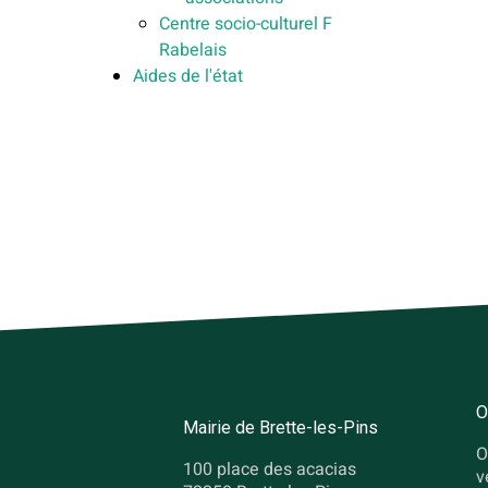
Centre socio-culturel F
Rabelais
Aides de l'état
O
Mairie de Brette-les-Pins
O
100 place des acacias
v